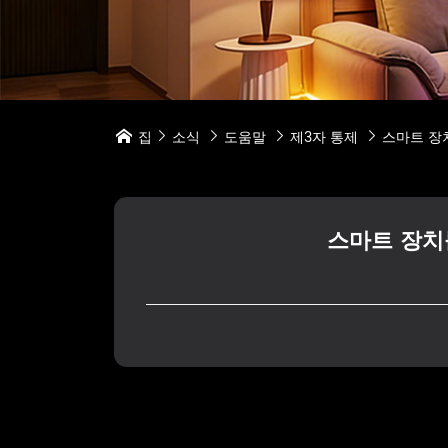
집
소식
도움말
제3자 통제
스마트 장치





스마트 장치를